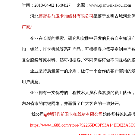
时间：2018-04-02 16:04:27 来源：www.qianweik
河北
博野县前卫卡扣线材有限公司
坐落于文明古城河北
厂家
/
企业在长期的探索、研究和实践中开发的具有自主知识
扣，铝丝，打
卡机械等系列产品，可根据客户需要定制生产
复合膜袋等原材料。还可根据客户不同需要订做不同规格的
企业坚持质量第一的原则，让每一个合作的客户都用的
用户满意。
企业拥有一支优秀的工程技术人员和高素质的员工队伍
内
24
省市的供销网络，并赢得了广大客户的一致好评。
我公司
@
博野县前卫卡扣线材有限公司
始终坚持以以品
https://www.1688.com/store/792265DC0F93A14EE023A5D