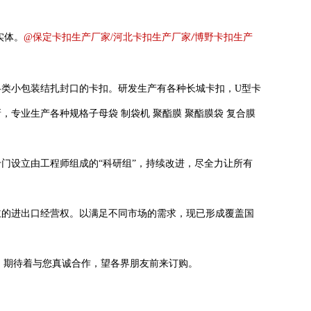
实体。
@
保定卡扣生产厂家
/
河北卡扣生产厂家
博野卡扣生产
/
各类小包装结扎封口
的卡扣。研发生产有各种长城卡扣，
U
型卡
新，专业生产各种规格子母袋
制袋机
聚酯膜
聚酯膜袋
复合膜
专门设立由工程师组成的
“科研组”，持续改进，尽全力让所有
主的进出口经营权。以满足不同市场的需求，现已形成覆盖国
，期待着与您真诚合作，望各界朋友前来订购。