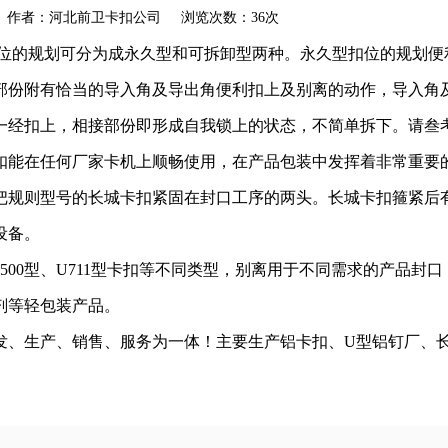
akou.com 作者：河北前卫卡扣公司 浏览次数：36次
扣位的规划可分为成永久型和可拆卸型两种。永久型扣位的规划便
部份附有恰当的导入角及导出角便利扣上及别离的动作，导入角
以一经扣上，相接部份即形成自我锁上的状态，不简单拆下。请
扣能在任何厂家卡机上顺畅使用，在产品包装中发挥着非常重要
把规则型号的长城卡扣紧固在封口工序的两头。长城卡扣箍紧后
备设备。
U500型、U711型卡扣等不同类型，别离用于不同需求的产品
剂等轻包装产品。
发、生产、销售、服务为一体！主要生产铝卡扣、U型铝钉厂、