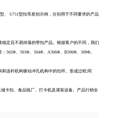
型、 U711型扣等差别示例，分别用于不同要求的产品
量稳定且不易掉落的带扣产品。根据客户的不同，我们
03Φ、504Φ、A506Φ、B506Φ、509Φ。
和连杆机构驱动冲孔机构中的扣环。形成过程;同
长城卡扣、食品线厂、打卡机及灌装设备。产品行销全