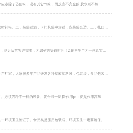
有些复合膜撕开后闻气味发现气味很浓，其原因可能是以下几种：①胶自身反应不完全，有单体气味。好的胶水应该除了乙酯味，没有其它气味，而反应不完全的 胶水则不然，在复合过程中甚至都可以闻到单体的气味。②可能是油墨的气味。这是因为油...
1、扎口不紧：调节松紧螺丝至合适位置，逆时针紧。2、破袋：三方面问题。一，卡扣过紧，调节松紧螺丝，顺时针松。二，装袋过满，卡扣从袋中穿过，应装袋合适。三，扎口部位有毛刺，应用砂布打磨一下。3、斜钉：调节下钉杆的角度，使卡扣与...
1.销售生产为一体真实性的实体公司公司拥有十几条卡扣生产线，其他设备百余台，长期有大量库存，供应充足，满足日常客户需求，为您省去等待时间！2.销售生产为一体真实性的实体公司前卫公司有一批多年坚守在生产岗位的技术团队，只为追求...
定做包装袋的生产厂家或是许多的，锦绣塑胶定做塑料袋更技术专业，做为一家技术专业生产制造包装袋子的生产厂家，大家很多年产品研发各种塑胶塑料袋，包装袋，食品包装袋，连卷袋，手拎袋，包装袋，均适用各种包装袋定做，包装袋生产加工，包...
复合袋的原料有：OPP、PE、POF、PPE、PP、复合袋这些。加工工艺分成：边封袋，底封口，中封袋，三边封。必须四种不一样的设备。复合袋一层膜:作用pe：便是作用高压聚乙烯。把高压聚乙烯开展功能性改性材料，随后用在复合袋上...
食品包装盒要去一些纸箱厂才可以寻找。假如食品袋子得话就较为严苛了。听闻过一些時间。包装袋就需要发生一环境卫生验证了。食品类是服用包装袋。环境卫生一定要确保。但是如今都还没执行。日常应用得话能够去超市，薄膜袋那类吗，商场许多卖...