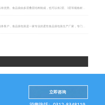
食品袋是一种相对较新的包装方式，在提高产品档次、强化货架视觉、便于携带、使用方便、保鲜封口等方面具有优势。食品袋由多层叠层结构制成，也可以有2层、3层等规格材料。根据包装的不同产品，可以根据需要增加氧气保护层，降低透氧性，延...
在柔性食品袋包装操作中，有多套色彩处理系统，而彩色食品袋包装袋印刷的色彩有一定的控制。为了更好地服务客户，食品袋包装是一家专业的柔性食品袋包装生产厂家，专门收集自己的印刷经验，希望能帮助企业对彩色食品袋包装袋的需求找到可靠的...
立即咨询