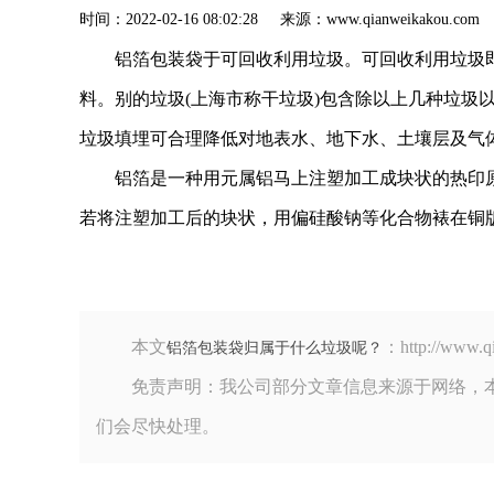
时间：2022-02-16 08:02:28 来源：www.qianweik
铝箔包装袋于可回收利用垃圾。可回收利用垃圾
料。别的垃圾(上海市称干垃圾)包含除以上几种垃圾
垃圾填埋可合理降低对地表水、地下水、土壤层及气
铝箔是一种用元属铝马上注塑加工成块状的热印
若将注塑加工后的块状，用偏硅酸钠等化合物裱在铜
本文
：http://w
铝箔包装袋归属于什么垃圾呢？
免责声明：我公司部分文章信息来源于网络，
们会尽快处理。