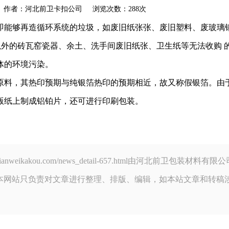
akou.com 作者：河北前卫卡扣公司 浏览次数：288次
即能够再造循环系统的垃圾，如废旧纸张张、废旧塑料、废玻璃
以外的砖瓦窑瓷器、余土、洗手间废旧纸张、卫生纸等无法收购 
体的环境污染。
原料，其热印预期与纯银箔热印的预期相近，故又称假银箔。由
版纸上制成铝铂片，还可进行印刷包装。
ww.qianweikakou.com/news_detail-657.html由河北前
本网站只负责对文章进行整理、排版、编辑，如本站文章和转稿