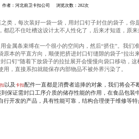
akou.com 作者：河北前卫卡扣公司 浏览次数：282次
菜之类，每次装好一袋一袋，用封口钉子封住的袋子，你
都忍不住吐槽这设计太不人性化了，后来才知道，原来封口钉
口用金属条束缚在一个很小的空间内，然后“挤住”。我们
原本的平直方向，顺便把挤进封口钉缝隙的袋子“拉出来
“封口钉”随着下放袋子的拉扯展开会慢慢向袋口移动，
使用，直接系扣就能保存内部物品不被外界污染了。
以及
配件一直都是消费者追捧的对象，我们将会不
扣
卡扣
起到保证需封口工序介质的储存性能的作用，在食品包装
自行开发的产品，具有性能可靠，结构合理便于维修等特