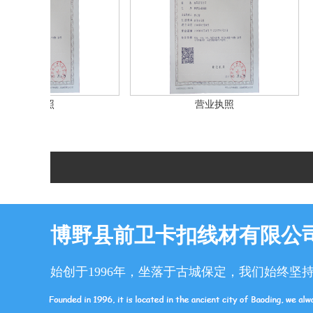
业执照
营业执照
博野县前卫卡扣线材有限公
始创于1996年，坐落于古城保定，我们始终坚