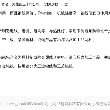
akou.com 作者：河北前卫卡扣公司 浏览次数：57次
耐用，而且铜线保值，导电性好，机械强度高。铝线便宜但使用
于制造电线、电缆、电刷等；导热性好，常用来制造须防磁性干
、带、板、箔等铜材。纯铜产品有冶炼品及加工品两种。
铝或铝合金为原料制成的金属线形材料。沿心压力加工产品，并
合金铝线。按用途分为工业铝线和工艺铝线。
eikakou.com/news_detail-683.html由河北前卫包装材料有限公