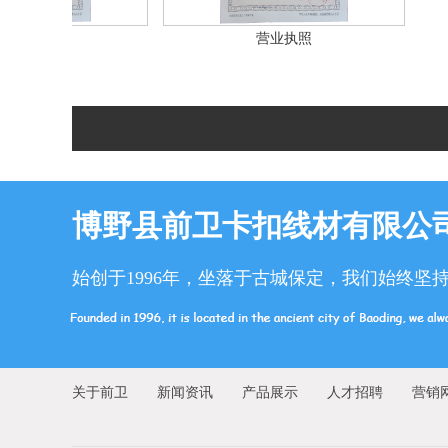
照
营业执照
博野县前卫卡扣线材有限公
始创于1996年，坐落于古城保定，我们始终坚
关于前卫
新闻资讯
产品展示
人才招聘
营销