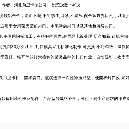
akou.com 作者：河北前卫卡扣公司 浏览次数：40次
不脆,不生锈.扎口紧,不漏气.配合菌袋扎口机可以给折径为： 15cm / 17 
。适用于食用菌灭菌前封口、水果网袋封口以及其他包装袋封口。
主体用钢板加工，有很好的强度,表面经电镀处理,历久如新,该机主轴
可扎口30万次以上 ,扎口模具采用标准化制作,可更换.小巧精致，操
用于香菇、银耳等的打穴接种的菌类品种的扎口作业，自动送钉，效率
U型卡扣、菌棒袋口、底模进行一次性冲压成型，使菌棒封口效.果好
食用菌机械及配件，产品型号规格齐全，可供不同生产需求的用户选