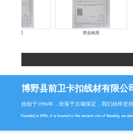
业执照
营业执照
博野县前卫卡扣线材有限公
始创于1996年，坐落于古城保定，我们始终坚