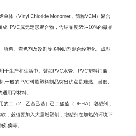
Vinyl Chloride Monomer，简称VCM）聚合
PVC属无定形聚合物，含结晶度5%--10%的微晶
剂、填料、着色剂及改剂等多种助剂混合经塑化、成型
制.一般的PVC树脂塑料制品突出优点是难燃、耐磨、
的通用型材料。
用的二（2—乙基己基）己二酸酯（DEHA）增塑剂，
得柔软，必须要加入大量增塑剂，增塑剂在加热的环境下
神
疾.病
等。