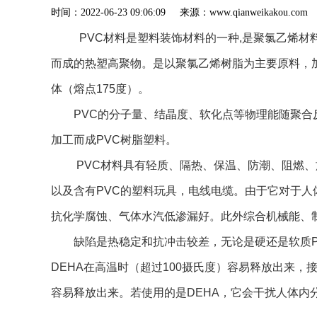
时间：2022-06-23 09:06:09 来源：www.qianweik
 PVC材料是塑料装饰材料的一种,是聚氯乙烯材料的简称，
而成的热塑高聚物。是以聚氯乙烯树脂为主要原料，加入
体（熔点175度）。
PVC的分子量、结晶度、软化点等物理能随聚合
加工而成PVC树脂塑料。
 PVC材料具有轻质、隔热、保温、防潮、阻燃、施工简便等特点。规格、色彩、图案繁多，极富装饰，被广泛运用于生产和生活中。譬如PVC水管、PVC塑料门窗，
以及含有PVC的塑料玩具，电线电缆。由于它对于人
抗化学腐蚀、气体水汽低渗漏好。此外综合机械能、
缺陷是热稳定和抗冲击较差，无论是硬还是软质P
DEHA在高温时（超过100摄氏度）容易释放出来
容易释放出来。若使用的是DEHA，它会干扰人体内