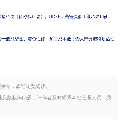
烯塑料袋（简称
低
压袋
）。HDPE：高密度低压聚乙烯High
⑤一般成型性、着色性好，加工成本低；⑥大部分塑料耐热性
公司小编整理发布，欢迎浏览阅读。
涉及版权等问题，请作者及时联系本站管理人员，我