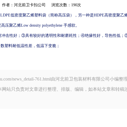
akou.com 作者：河北前卫卡扣公司 浏览次数：190次
是LDPE低密度聚乙烯塑料袋（简称
高
压袋
），另一种是HDPE高密度聚乙
压聚乙烯Low density polyethylene 手感软。
②耐冲击性好；③具有较好的透明性和耐磨耗性；④绝缘性好，导热性低；
多数塑料耐低温性差，低温下变脆；
weikakou.com/news_detail-761.html由河北前卫包装材料有限
本网站只负责对文章进行整理、排版、编辑，如本站文章和转稿