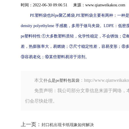
时间：2022-06-30 09:06:51 来源：www.qianweik
PE塑料袋也叫pe聚乙烯袋,PE塑料袋主要有两种：一种
density polyethylene 手感脆，多用于做马夹袋。LDPE：低密度高
pe塑料特性:①大多数塑料质轻，化学性稳定，不会锈蚀；
差，热膨胀率大，易燃烧；⑦尺寸稳定性差，容易变形；⑧
⑨容易老化；⑩某些塑料易溶于溶剂。
本文
：http://www.qian
什么是pe塑料包装袋
免责声明：我公司部分文章信息来源于网络，
们会尽快处理。
上一页：
封口机出现卡纸现象如何解决