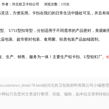
akou.com 作者：河北前卫卡扣公司 浏览次数：135次
巧灵活，方便实用。卡扣在我们的日常生活中随处可见，并且有
00型、 U711型扣等型，分别适用于不同需求的产品密封，美观耐
大蒜包装、超市密封包装、食用菌、轻质包装产品如锚固剂。
发、生产、销售、服务为一体！主要生产铝卡扣、U型铝钉厂、
weikakou.com/news_detail-78.html由河北前卫包装材料有限
本网站只负责对文章进行整理、排版、编辑，如本站文章和转稿