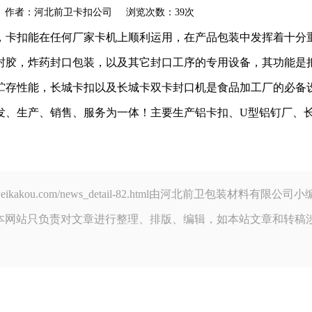
akou.com 作者：河北前卫卡扣公司 浏览次数：39次
，卡扣能在任何厂家卡机上顺利运用，在产品包装中发挥着十分
胶，炸药封口包装，以及其它封口工序的专用设备，其功能是把
贮存性能，长城卡扣以及长城卡双卡封口机是食品加工厂的必备
发、生产、销售、服务为一体！主要生产铝卡扣、U型铝钉厂、
qianweikakou.com/news_detail-82.html由河北前卫包装
本网站只负责对文章进行整理、排版、编辑，如本站文章和转稿