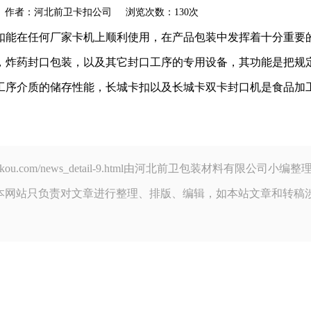
akou.com 作者：河北前卫卡扣公司 浏览次数：130次
扣能在任何厂家卡机上顺利使用，在产品包装中发挥着十分重要
，炸药封口包装，以及其它封口工序的专用设备，其功能是把规
工序介质的储存性能，长城卡扣以及长城卡双卡封口机是食品加
nweikakou.com/news_detail-9.html由河北前卫包装材料有限
本网站只负责对文章进行整理、排版、编辑，如本站文章和转稿