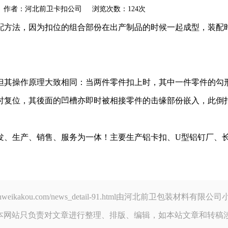
akou.com 作者：河北前卫卡扣公司 浏览次数：124次
配方法，因为扣位的组合部份在出产制品的时候一起成型，装配
但其操作原理大致相同：当两件零件扣上时，其中一件零件的勾
时复位，其後面的凹槽亦即时被相接零件的击缘部份嵌入，此倒
发、生产、销售、服务为一体！主要生产铝卡扣、U型铝钉厂、
.qianweikakou.com/news_detail-91.html由河北前卫包
本网站只负责对文章进行整理、排版、编辑，如本站文章和转稿