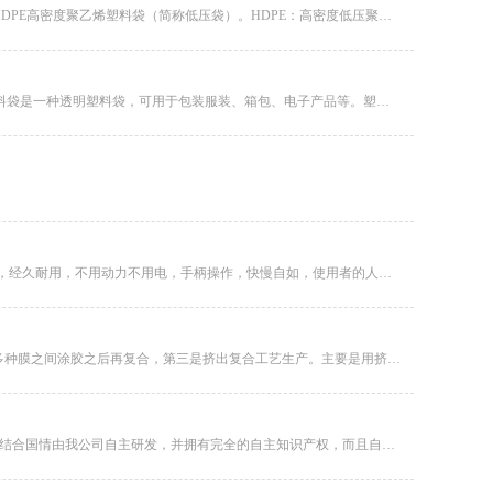
PE塑料袋也叫pe聚乙烯袋,PE塑料袋主要有两种：一种是LDPE低密度聚乙烯塑料袋（简称高压袋），另一种是HDPE高密度聚乙烯塑料袋（简称低压袋）。HDPE：高密度低压聚乙烯High density polyethylene...
PE是聚乙烯的简称，是由乙烯聚合而成的热塑性树脂。在工业上，它还包括乙烯和少量α-烯烃的共聚物；PE塑料袋是一种透明塑料袋，可用于包装服装、箱包、电子产品等。塑料袋出现在生活中的概率还是很大的。然而，塑料袋的种类很多，我们可...
香菇菌袋扎袋机，扎口机械，用于扎15-25的香菇菌棒。此款扎口机做工精致，操作简单，使用简单，移动方便，经久耐用，不用动力不用电，手柄操作，快慢自如，使用者的人身安全有保障。主要适用于香菇、银耳等的打穴接种的菌类品种的扎口作...
单层膜多是挤出吹膜也有平膜挤出，PVC膜多是压延膜。多层复合膜一种是由多层共挤吹膜或平膜，第二是将多种膜之间涂胶之后再复合，第三是挤出复合工艺生产。主要是用挤出机，单层或多层挤出，少量用压延机，还有涂布复合机，其它的比较少见...
PK 系列高效型树脂锚固剂自动化生产线是目前本公司打造的一款主流产品，该生产线通过引进国外先进技术并结合国情由我公司自主研发，并拥有完全的自主知识产权，而且自动化程度已达到业内先进的技术水平。设备的主要构成：1.石粉储存输送...