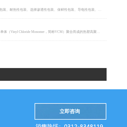
复合膜的种类繁多，新材料层出不穷，从不同角度或侧重某一方面可以有许多种不同的包装分类办法.如阻隔性包装、耐热性包装、选择渗透性包装、保鲜性包装、导电性包装、分解性包装等。按照功能可将药用包装复合膜分为以下5种。&...
PVC材料是塑料装饰材料的一种,是聚氯乙烯材料的简称，PVC（Polyvinyl Chloride，简称PVC）树脂是由氯乙烯单体（Vinyl Chloride Monomer，简称VCM）聚合而成的热塑高聚物。是以聚氯...
立即咨询