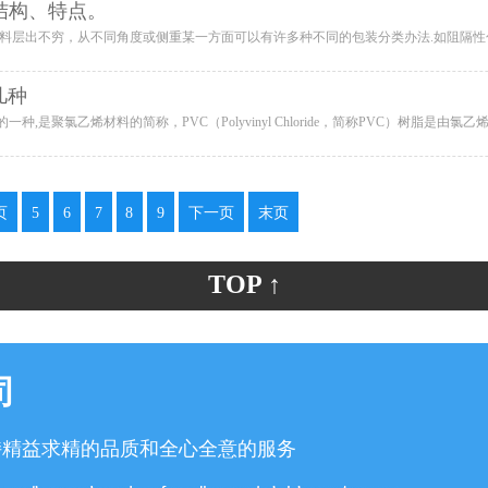
结构、特点。
几种
页
5
6
7
8
9
下一页
末页
TOP ↑
司
持精益求精的品质和全心全意的服务