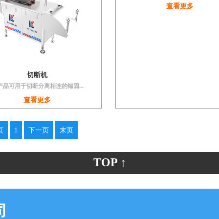
查看更多
切断机
产品可用于切断分离相连的锚固...
查看更多
页
1
下一页
末页
TOP ↑
司