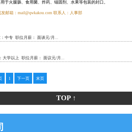
要用于火腿肠、食用菌、炸药、锚固剂、水果等包装的封口。
邮箱：mail@qwkakou.com 联系人：人事部
中专 职位月薪： 面谈元/月...
大学以上 职位月薪： 面议元/月...
页
1
下一页
末页
TOP ↑
司